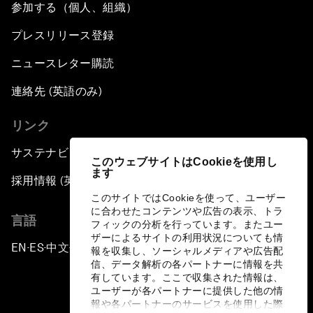
参加する（個人、組織）
プレスリリース登録
ニュースレター購読
連絡先 (英語のみ)
リンク
サステナビリティへの取り組み
このウェブサイトはCookieを使用し
ます
採用情報 (英語のみ)
このサイトではCookieを使って、ユーザー
に合わせたコンテンツや広告の表示、トラ
言語
フィックの分析を行っています。またユー
ザーによるサイトの利用状況についても情
EN
ES
中文
日本語
▪
▪
▪
報を収集し、ソーシャルメディアや広告配
信、データ解析の各パートナーに情報を共
有しています。ここで収集された情報は、
ユーザーが各パートナーに提供した他の情
報や各パートナーのサービスを使用した際