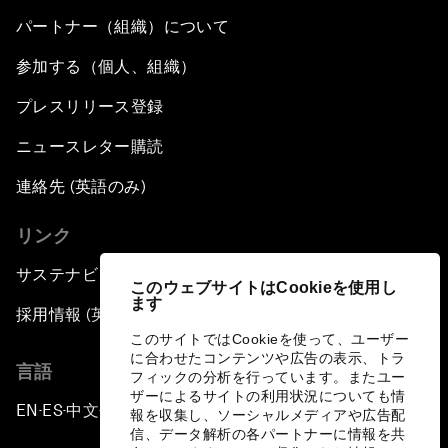
パートナー（組織）について
参加する（個人、組織）
プレスリリース登録
ニュースレター購読
連絡先 (英語のみ)
リンク
サステナビリティへの取り組み
このウェブサイトはCookieを使用し
ます
採用情報 (英語のみ)
このサイトではCookieを使って、ユーザー
に合わせたコンテンツや広告の表示、トラ
言語
フィックの分析を行っています。またユー
ザーによるサイトの利用状況についても情
EN
ES
中文
日本語
▪
▪
▪
報を収集し、ソーシャルメディアや広告配
信、データ解析の各パートナーに情報を共