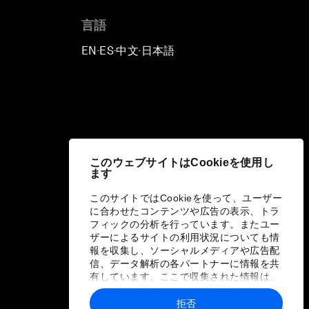
言語
EN
ES
中文
日本語
▪
▪
▪
このウェブサイトはCookieを使用し
ます
このサイトではCookieを使って、ユーザー
に合わせたコンテンツや広告の表示、トラ
フィックの分析を行っています。またユー
ザーによるサイトの利用状況についても情
報を収集し、ソーシャルメディアや広告配
信、データ解析の各パートナーに情報を共
有しています。ここで収集された情報は、
ユーザーが各パートナーに提供した他の情
報や各パートナーのサービスを使用した際
拒否