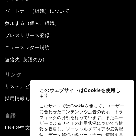
パートナー（組織）について
参加する（個人、組織）
プレスリリース登録
ニュースレター購読
連絡先 (英語のみ)
リンク
サステナビリティへの取り組み
このウェブサイトはCookieを使用し
ます
採用情報 (英語のみ)
このサイトではCookieを使って、ユーザー
に合わせたコンテンツや広告の表示、トラ
言語
フィックの分析を行っています。またユー
ザーによるサイトの利用状況についても情
EN
ES
中文
日本語
▪
▪
▪
報を収集し、ソーシャルメディアや広告配
信、データ解析の各パートナーに情報を共