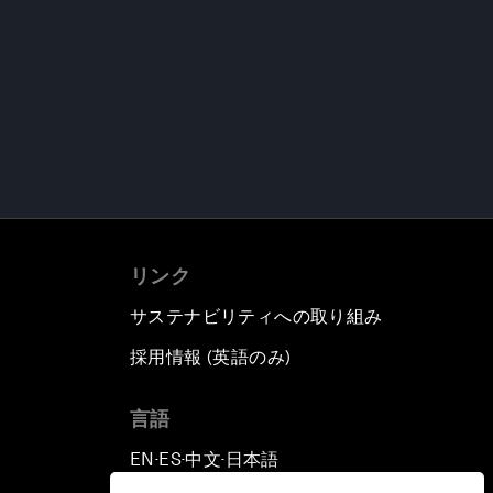
リンク
サステナビリティへの取り組み
採用情報 (英語のみ)
て
言語
EN
ES
中文
日本語
▪
▪
▪