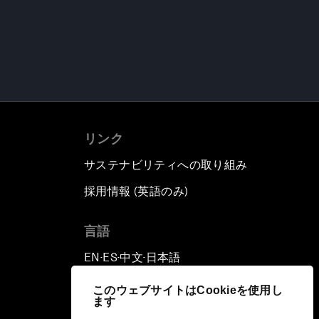
リンク
サステナビリティへの取り組み
採用情報 (英語のみ)
て
言語
EN
ES
中文
日本語
▪
▪
▪
このウェブサイトはCookieを使用し
ます