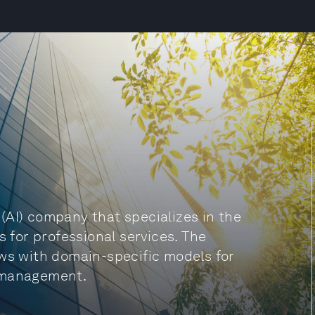
e (AI) company that specializes in the
s for professional services. The
ows with domain-specific models for
t management.