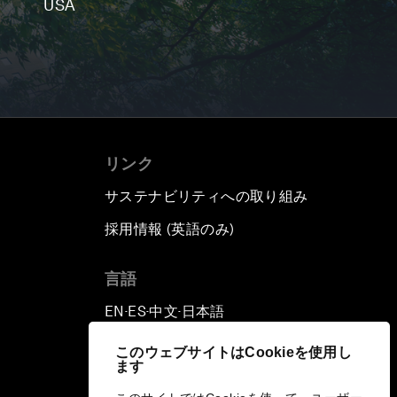
USA
リンク
サステナビリティへの取り組み
採用情報 (英語のみ)
て
言語
EN
ES
中文
日本語
▪
▪
▪
このウェブサイトはCookieを使用し
ます