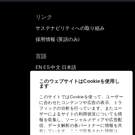
リンク
サステナビリティへの取り組み
採用情報 (英語のみ)
て
言語
EN
ES
中文
日本語
▪
▪
▪
このウェブサイトはCookieを使用し
ます
このサイトではCookieを使って、ユーザー
に合わせたコンテンツや広告の表示、トラ
フィックの分析を行っています。またユー
ザーによるサイトの利用状況についても情
報を収集し、ソーシャルメディアや広告配
信、データ解析の各パートナーに情報を共
有しています。ここで収集された情報は、