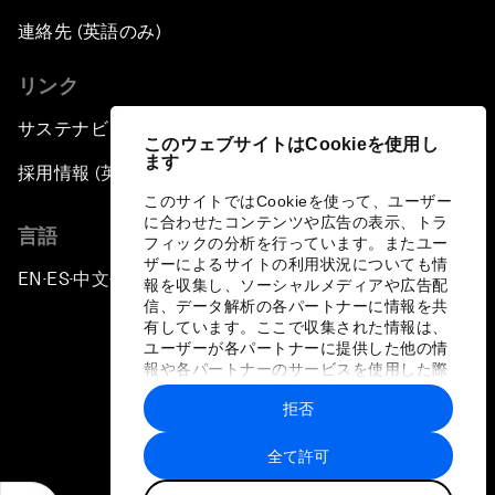
連絡先 (英語のみ)
リンク
サステナビリティへの取り組み
このウェブサイトはCookieを使用し
ます
採用情報 (英語のみ)
このサイトではCookieを使って、ユーザー
に合わせたコンテンツや広告の表示、トラ
言語
フィックの分析を行っています。またユー
ザーによるサイトの利用状況についても情
EN
ES
中文
日本語
▪
▪
▪
報を収集し、ソーシャルメディアや広告配
信、データ解析の各パートナーに情報を共
有しています。ここで収集された情報は、
ユーザーが各パートナーに提供した他の情
報や各パートナーのサービスを使用した際
に収集された情報と組み合わされ、各パー
拒否
トナーによって使用されることがありま
プライバシーポリシーと利用規約
す。
全て許可
サイトマップ