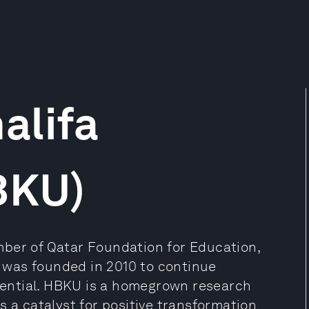
alifa
BKU)
mber of Qatar Foundation for Education,
was founded in 2010 to continue
otential. HBKU is a homegrown research
s a catalyst for positive transformation