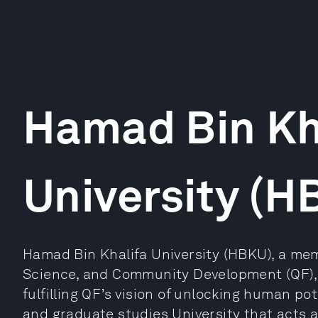
Hamad Bin Kh
University (H
Hamad Bin Khalifa University (HBKU), a me
Science, and Community Development (QF), 
fulfilling QF’s vision of unlocking human p
and graduate studies University that acts a