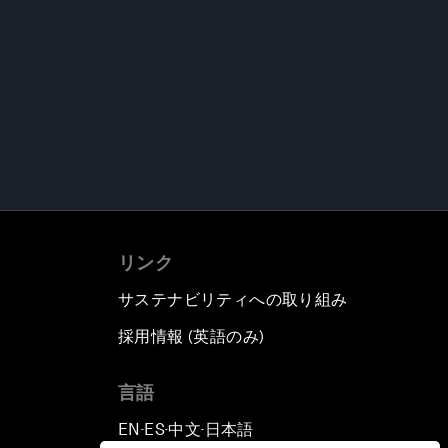
リンク
サステナビリティへの取り組み
採用情報 (英語のみ)
て
言語
EN
ES
中文
日本語
▪
▪
▪