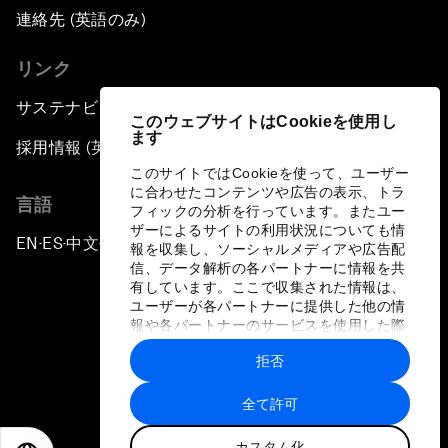
連絡先 (英語のみ)
リンク
サステナビリティへの取り組み
このウェブサイトはCookieを使用し
ます
採用情報 (英語のみ)
このサイトではCookieを使って、ユーザー
に合わせたコンテンツや広告の表示、トラ
言語
フィックの分析を行っています。またユー
ザーによるサイトの利用状況についても情
EN
ES
中文
日本語
▪
▪
▪
報を収集し、ソーシャルメディアや広告配
信、データ解析の各パートナーに情報を共
有しています。ここで収集された情報は、
ユーザーが各パートナーに提供した他の情
報や各パートナーのサービスを使用した際
に収集された情報と組み合わされ、各パー
拒否
トナーによって使用されることがありま
プライバシーポリシーと利用規約
す。
全て許可
サイトマップ
カスタム化