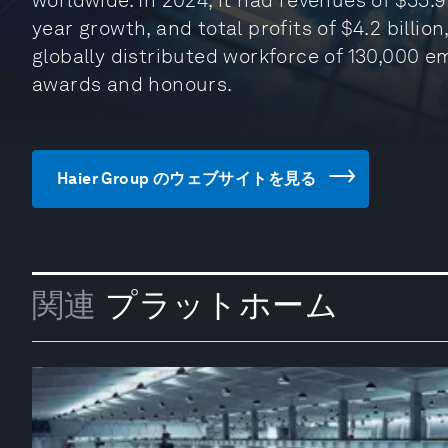
worldwide. In 2024, it had revenues of $55.9
year growth, and total profits of $4.2 billio
globally distributed workforce of 130,000 
awards and honours.
Haier Group のウェブサイトを見る
関連
プラットホーム