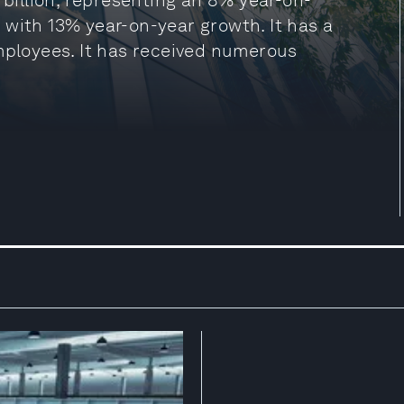
 billion, representing an 8% year-on-
n, with 13% year-on-year growth. It has a
employees. It has received numerous