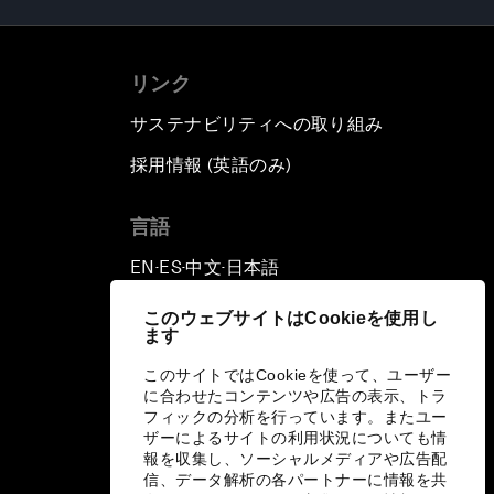
リンク
サステナビリティへの取り組み
採用情報 (英語のみ)
て
言語
EN
ES
中文
日本語
▪
▪
▪
このウェブサイトはCookieを使用し
ます
このサイトではCookieを使って、ユーザー
に合わせたコンテンツや広告の表示、トラ
フィックの分析を行っています。またユー
ザーによるサイトの利用状況についても情
報を収集し、ソーシャルメディアや広告配
信、データ解析の各パートナーに情報を共