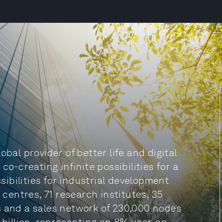
bal provider of better life and digital
co-creating infinite possibilities for a
ssibilities for industrial development
 centres, 71 research institutes, 35
s and a sales network of 230,000 nodes