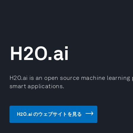
H2O.ai
H2O.ai is an open source machine learning p
smart applications.
H2O.ai のウェブサイトを見る