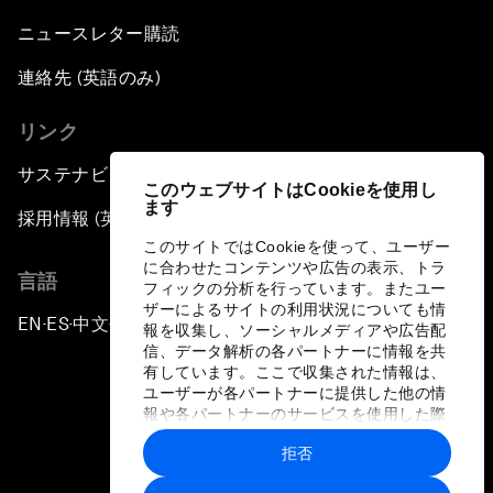
ニュースレター購読
連絡先 (英語のみ)
リンク
サステナビリティへの取り組み
このウェブサイトはCookieを使用し
ます
採用情報 (英語のみ)
このサイトではCookieを使って、ユーザー
に合わせたコンテンツや広告の表示、トラ
言語
フィックの分析を行っています。またユー
ザーによるサイトの利用状況についても情
EN
ES
中文
日本語
▪
▪
▪
報を収集し、ソーシャルメディアや広告配
信、データ解析の各パートナーに情報を共
有しています。ここで収集された情報は、
ユーザーが各パートナーに提供した他の情
報や各パートナーのサービスを使用した際
に収集された情報と組み合わされ、各パー
拒否
トナーによって使用されることがありま
プライバシーポリシーと利用規約
す。