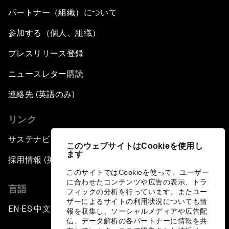
パートナー（組織）について
参加する（個人、組織）
プレスリリース登録
ニュースレター購読
連絡先 (英語のみ)
リンク
サステナビリティへの取り組み
このウェブサイトはCookieを使用し
ます
採用情報 (英語のみ)
このサイトではCookieを使って、ユーザー
に合わせたコンテンツや広告の表示、トラ
言語
フィックの分析を行っています。またユー
ザーによるサイトの利用状況についても情
EN
ES
中文
日本語
▪
▪
▪
報を収集し、ソーシャルメディアや広告配
信、データ解析の各パートナーに情報を共