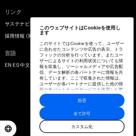
リンク
サステナビリティへの取り組み
このウェブサイトはCookieを使用し
ます
採用情報 (英語のみ)
このサイトではCookieを使って、ユーザー
に合わせたコンテンツや広告の表示、トラ
言語
フィックの分析を行っています。またユー
ザーによるサイトの利用状況についても情
EN
ES
中文
日本語
▪
▪
▪
報を収集し、ソーシャルメディアや広告配
信、データ解析の各パートナーに情報を共
有しています。ここで収集された情報は、
ユーザーが各パートナーに提供した他の情
報や各パートナーのサービスを使用した際
に収集された情報と組み合わされ、各パー
拒否
トナーによって使用されることがありま
プライバシーポリシーと利用規約
す。
全て許可
サイトマップ
カスタム化
©
2026
世界経済フォーラム
EN
ES
中文
日本語