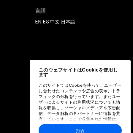
言語
EN
ES
中文
日本語
▪
▪
▪
このウェブサイトはCookieを使用し
ます
このサイトではCookieを使って、ユーザー
に合わせたコンテンツや広告の表示、トラ
フィックの分析を行っています。またユー
ザーによるサイトの利用状況についても情
報を収集し、ソーシャルメディアや広告配
信、データ解析の各パートナーに情報を共
有しています。ここで収集された情報は、
ユーザーが各パートナーに提供した他の情
報や各パートナーのサービスを使用した際
拒否