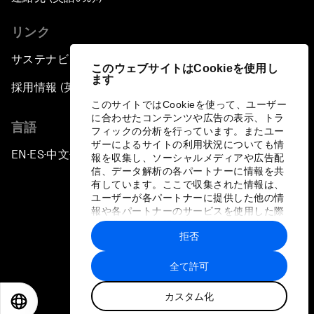
リンク
サステナビリティへの取り組み
このウェブサイトはCookieを使用し
ます
採用情報 (英語のみ)
このサイトではCookieを使って、ユーザー
に合わせたコンテンツや広告の表示、トラ
言語
フィックの分析を行っています。またユー
ザーによるサイトの利用状況についても情
EN
ES
中文
日本語
▪
▪
▪
報を収集し、ソーシャルメディアや広告配
信、データ解析の各パートナーに情報を共
有しています。ここで収集された情報は、
ユーザーが各パートナーに提供した他の情
報や各パートナーのサービスを使用した際
に収集された情報と組み合わされ、各パー
拒否
トナーによって使用されることがありま
プライバシーポリシーと利用規約
す。
全て許可
サイトマップ
カスタム化
©
2026
世界経済フォーラム
EN
ES
中文
日本語