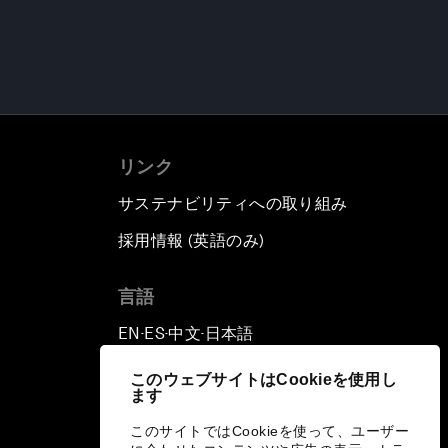
リンク
サステナビリティへの取り組み
採用情報 (英語のみ)
て
言語
EN
ES
中文
日本語
▪
▪
▪
このウェブサイトはCookieを使用し
ます
このサイトではCookieを使って、ユーザー