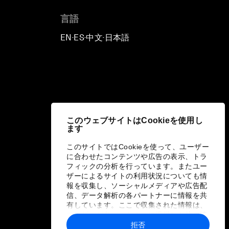
言語
EN
ES
中文
日本語
▪
▪
▪
このウェブサイトはCookieを使用し
ます
このサイトではCookieを使って、ユーザー
に合わせたコンテンツや広告の表示、トラ
フィックの分析を行っています。またユー
ザーによるサイトの利用状況についても情
報を収集し、ソーシャルメディアや広告配
信、データ解析の各パートナーに情報を共
有しています。ここで収集された情報は、
ユーザーが各パートナーに提供した他の情
報や各パートナーのサービスを使用した際
拒否