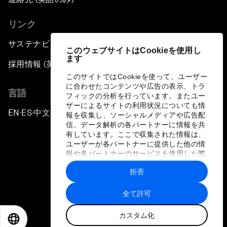
リンク
サステナビリティへの取り組み
このウェブサイトはCookieを使用し
ます
採用情報 (英語のみ)
このサイトではCookieを使って、ユーザー
に合わせたコンテンツや広告の表示、トラ
言語
フィックの分析を行っています。またユー
ザーによるサイトの利用状況についても情
EN
ES
中文
日本語
▪
▪
▪
報を収集し、ソーシャルメディアや広告配
信、データ解析の各パートナーに情報を共
有しています。ここで収集された情報は、
ユーザーが各パートナーに提供した他の情
報や各パートナーのサービスを使用した際
に収集された情報と組み合わされ、各パー
拒否
トナーによって使用されることがありま
プライバシーポリシーと利用規約
す。
全て許可
サイトマップ
カスタム化
©
2026
世界経済フォーラム
EN
ES
中文
日本語