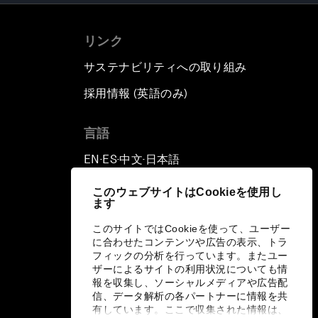
リンク
サステナビリティへの取り組み
採用情報 (英語のみ)
て
言語
EN
ES
中文
日本語
▪
▪
▪
このウェブサイトはCookieを使用し
ます
このサイトではCookieを使って、ユーザー
に合わせたコンテンツや広告の表示、トラ
フィックの分析を行っています。またユー
ザーによるサイトの利用状況についても情
報を収集し、ソーシャルメディアや広告配
信、データ解析の各パートナーに情報を共
有しています。ここで収集された情報は、