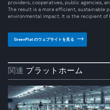
providers, cooperatives, public agencies, an
The result is a more efficient, sustainable 
environmental impact. It is the recipient o
GreenPlat のウェブサイトを見る
関連
プラットホーム