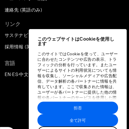
連絡先 (英語のみ)
リンク
サステナビリティへの取り組み
このウェブサイトはCookieを使用し
ます
採用情報 (英語のみ)
このサイトではCookieを使って、ユーザー
に合わせたコンテンツや広告の表示、トラ
言語
フィックの分析を行っています。またユー
ザーによるサイトの利用状況についても情
EN
ES
中文
日本語
▪
▪
▪
報を収集し、ソーシャルメディアや広告配
信、データ解析の各パートナーに情報を共
有しています。ここで収集された情報は、
ユーザーが各パートナーに提供した他の情
報や各パートナーのサービスを使用した際
に収集された情報と組み合わされ、各パー
拒否
トナーによって使用されることがありま
プライバシーポリシーと利用規約
す。
全て許可
サイトマップ