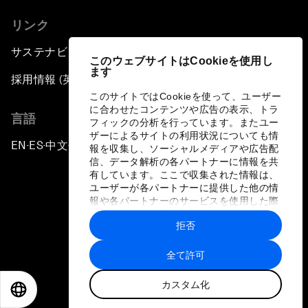
リンク
サステナビリティへの取り組み
このウェブサイトはCookieを使用し
ます
採用情報 (英語のみ)
このサイトではCookieを使って、ユーザー
に合わせたコンテンツや広告の表示、トラ
言語
フィックの分析を行っています。またユー
ザーによるサイトの利用状況についても情
EN
ES
中文
日本語
▪
▪
▪
報を収集し、ソーシャルメディアや広告配
信、データ解析の各パートナーに情報を共
有しています。ここで収集された情報は、
ユーザーが各パートナーに提供した他の情
報や各パートナーのサービスを使用した際
に収集された情報と組み合わされ、各パー
拒否
トナーによって使用されることがありま
プライバシーポリシーと利用規約
す。
全て許可
サイトマップ
カスタム化
©
2026
世界経済フォーラム
EN
ES
中文
日本語