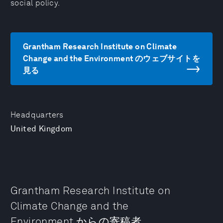
social policy.
Grantham Research Institute on Climate
Change and the Environment のウェブサイトを
見る
Headquarters
United Kingdom
Grantham Research Institute on
Climate Change and the
Environment からの寄稿者