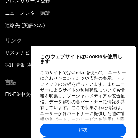
プレスリリース登録
ニュースレター購読
連絡先 (英語のみ)
リンク
サステナビリティへの取り組み
このウェブサイトはCookieを使用し
ます
採用情報 (英語のみ)
このサイトではCookieを使って、ユーザー
に合わせたコンテンツや広告の表示、トラ
言語
フィックの分析を行っています。またユー
ザーによるサイトの利用状況についても情
EN
ES
中文
日本語
▪
▪
▪
報を収集し、ソーシャルメディアや広告配
信、データ解析の各パートナーに情報を共
有しています。ここで収集された情報は、
ユーザーが各パートナーに提供した他の情
報や各パートナーのサービスを使用した際
に収集された情報と組み合わされ、各パー
拒否
トナーによって使用されることがありま
プライバシーポリシーと利用規約
す。