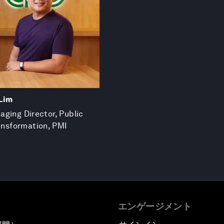
Lim
ging Director, Public
ransformation, PMI
エンゲージメント