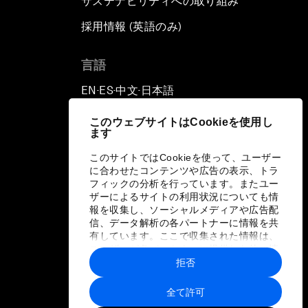
サステナビリティへの取り組み
採用情報 (英語のみ)
て
言語
EN
ES
中文
日本語
▪
▪
▪
このウェブサイトはCookieを使用し
ます
このサイトではCookieを使って、ユーザー
に合わせたコンテンツや広告の表示、トラ
フィックの分析を行っています。またユー
ザーによるサイトの利用状況についても情
報を収集し、ソーシャルメディアや広告配
信、データ解析の各パートナーに情報を共
有しています。ここで収集された情報は、
ユーザーが各パートナーに提供した他の情
報や各パートナーのサービスを使用した際
拒否
に収集された情報と組み合わされ、各パー
トナーによって使用されることがありま
全て許可
す。