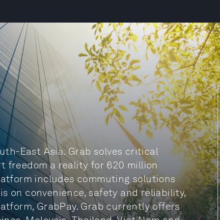
uth-East Asia. Grab solves critical
 freedom a reality for 620 million
platform includes commuting solutions
s on convenience, safety and reliability,
latform, GrabPay. Grab currently offers