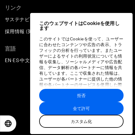
リンク
サステナビリティへの取り組み
このウェブサイトはCookieを使用し
ます
採用情報 (英語のみ)
このサイトではCookieを使って、ユーザー
に合わせたコンテンツや広告の表示、トラ
言語
フィックの分析を行っています。またユー
ザーによるサイトの利用状況についても情
EN
ES
中文
日本語
▪
▪
▪
報を収集し、ソーシャルメディアや広告配
信、データ解析の各パートナーに情報を共
有しています。ここで収集された情報は、
ユーザーが各パートナーに提供した他の情
報や各パートナーのサービスを使用した際
に収集された情報と組み合わされ、各パー
拒否
トナーによって使用されることがありま
プライバシーポリシーと利用規約
す。
全て許可
サイトマップ
カスタム化
©
2026
世界経済フォーラム
EN
ES
中文
日本語