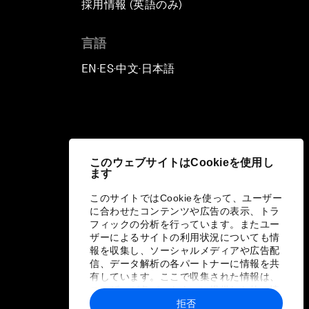
採用情報 (英語のみ)
て
言語
EN
ES
中文
日本語
▪
▪
▪
このウェブサイトはCookieを使用し
ます
このサイトではCookieを使って、ユーザー
に合わせたコンテンツや広告の表示、トラ
フィックの分析を行っています。またユー
ザーによるサイトの利用状況についても情
報を収集し、ソーシャルメディアや広告配
信、データ解析の各パートナーに情報を共
有しています。ここで収集された情報は、
ユーザーが各パートナーに提供した他の情
報や各パートナーのサービスを使用した際
拒否