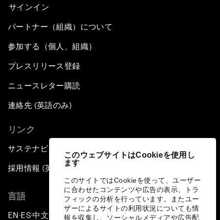
サインイン
パートナー（組織）について
参加する（個人、組織）
プレスリリース登録
ニュースレター購読
連絡先 (英語のみ)
リンク
サステナビリティへの取り組み
このウェブサイトはCookieを使用し
ます
採用情報 (英語のみ)
このサイトではCookieを使って、ユーザー
に合わせたコンテンツや広告の表示、トラ
言語
フィックの分析を行っています。またユー
ザーによるサイトの利用状況についても情
EN
ES
中文
日本語
▪
▪
▪
報を収集し、ソーシャルメディアや広告配