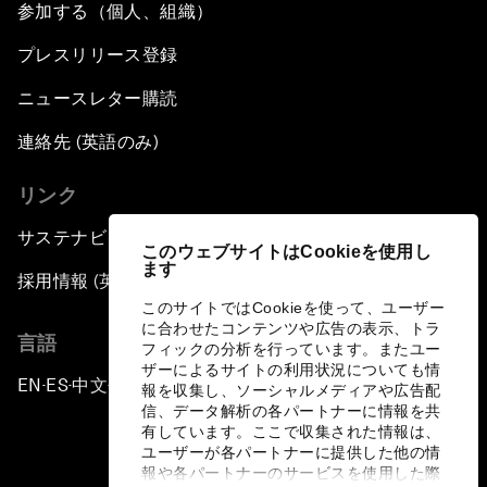
参加する（個人、組織）
プレスリリース登録
ニュースレター購読
連絡先 (英語のみ)
リンク
サステナビリティへの取り組み
このウェブサイトはCookieを使用し
ます
採用情報 (英語のみ)
このサイトではCookieを使って、ユーザー
に合わせたコンテンツや広告の表示、トラ
言語
フィックの分析を行っています。またユー
ザーによるサイトの利用状況についても情
EN
ES
中文
日本語
▪
▪
▪
報を収集し、ソーシャルメディアや広告配
信、データ解析の各パートナーに情報を共
有しています。ここで収集された情報は、
ユーザーが各パートナーに提供した他の情
報や各パートナーのサービスを使用した際