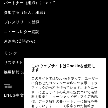
パートナー（組織）について
参加する（個人、組織）
プレスリリース登録
ニュースレター購読
連絡先 (英語のみ)
リンク
サステナビリティへの取り組み
このウェブサイトはCookieを使用し
ます
採用情報 (英語のみ)
このサイトではCookieを使って、ユーザー
に合わせたコンテンツや広告の表示、トラ
言語
フィックの分析を行っています。またユー
ザーによるサイトの利用状況についても情
EN
ES
中文
日本語
▪
▪
▪
報を収集し、ソーシャルメディアや広告配
信、データ解析の各パートナーに情報を共
有しています。ここで収集された情報は、