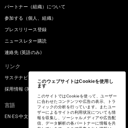
パートナー（組織）について
参加する（個人、組織）
プレスリリース登録
ニュースレター購読
連絡先 (英語のみ)
リンク
サステナビリティへの取り組み
このウェブサイトはCookieを使用し
ます
採用情報 (英語のみ)
このサイトではCookieを使って、ユーザー
に合わせたコンテンツや広告の表示、トラ
言語
フィックの分析を行っています。またユー
ザーによるサイトの利用状況についても情
EN
ES
中文
日本語
▪
▪
▪
報を収集し、ソーシャルメディアや広告配
信、データ解析の各パートナーに情報を共