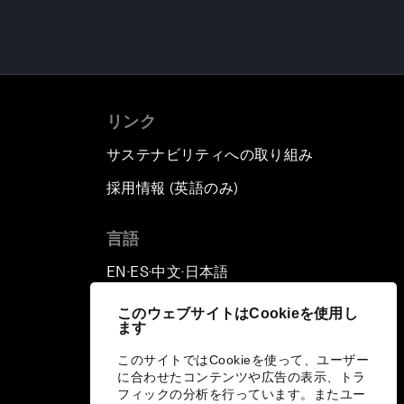
リンク
サステナビリティへの取り組み
採用情報 (英語のみ)
て
言語
EN
ES
中文
日本語
▪
▪
▪
このウェブサイトはCookieを使用し
ます
このサイトではCookieを使って、ユーザー
に合わせたコンテンツや広告の表示、トラ
フィックの分析を行っています。またユー