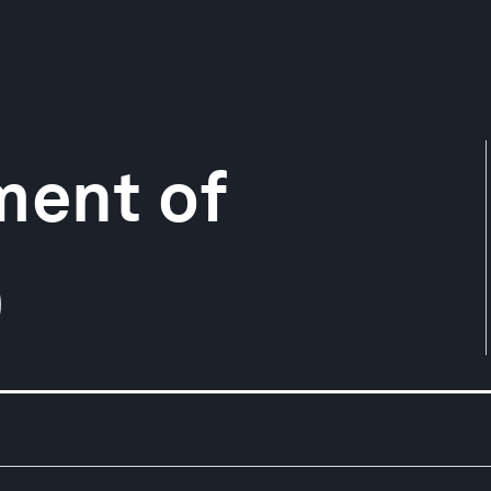
ment of
)