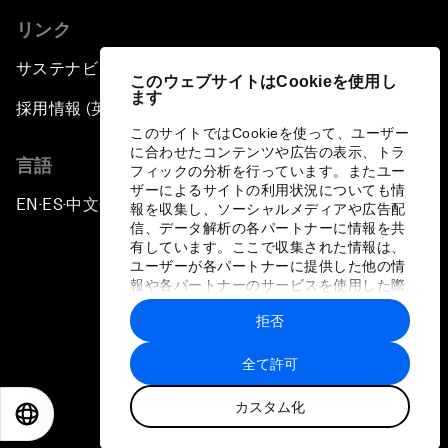
リンク
サステナビリティへの取り組み
このウェブサイトはCookieを使用し
ます
採用情報 (英語のみ)
このサイトではCookieを使って、ユーザー
に合わせたコンテンツや広告の表示、トラ
言語
フィックの分析を行っています。またユー
ザーによるサイトの利用状況についても情
EN
ES
中文
日本語
▪
▪
▪
報を収集し、ソーシャルメディアや広告配
信、データ解析の各パートナーに情報を共
有しています。ここで収集された情報は、
ユーザーが各パートナーに提供した他の情
報や各パートナーのサービスを使用した際
に収集された情報と組み合わされ、各パー
拒否
トナーによって使用されることがありま
プライバシーポリシーと利用規約
す。
全て許可
サイトマップ
カスタム化
©
2026
世界経済フォーラム
EN
ES
中文
日本語