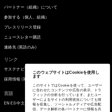
パートナー（組織）について
参加する（個人、組織）
プレスリリース登録
ニュースレター購読
連絡先 (英語のみ)
リンク
サステナビリティへの取り組み
このウェブサイトはCookieを使用し
ます
採用情報 (英語のみ)
このサイトではCookieを使って、ユーザー
に合わせたコンテンツや広告の表示、トラ
言語
フィックの分析を行っています。またユー
ザーによるサイトの利用状況についても情
EN
ES
中文
日本語
▪
▪
▪
報を収集し、ソーシャルメディアや広告配
信、データ解析の各パートナーに情報を共