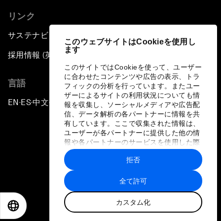
リンク
サステナビリティへの取り組み
このウェブサイトはCookieを使用し
ます
採用情報 (英語のみ)
このサイトではCookieを使って、ユーザー
に合わせたコンテンツや広告の表示、トラ
言語
フィックの分析を行っています。またユー
ザーによるサイトの利用状況についても情
EN
ES
中文
日本語
▪
▪
▪
報を収集し、ソーシャルメディアや広告配
信、データ解析の各パートナーに情報を共
有しています。ここで収集された情報は、
ユーザーが各パートナーに提供した他の情
報や各パートナーのサービスを使用した際
に収集された情報と組み合わされ、各パー
拒否
トナーによって使用されることがありま
プライバシーポリシーと利用規約
す。
全て許可
サイトマップ
カスタム化
©
2026
世界経済フォーラム
EN
ES
中文
日本語