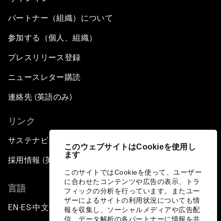
パートナー（組織）について
参加する（個人、組織）
プレスリリース登録
ニュースレター購読
連絡先 (英語のみ)
リンク
サステナビリティへの取り組み
このウェブサイトはCookieを使用し
ます
採用情報 (英語のみ)
このサイトではCookieを使って、ユーザー
に合わせたコンテンツや広告の表示、トラ
言語
フィックの分析を行っています。またユー
ザーによるサイトの利用状況についても情
EN
ES
中文
日本語
▪
▪
▪
報を収集し、ソーシャルメディアや広告配
信、データ解析の各パートナーに情報を共