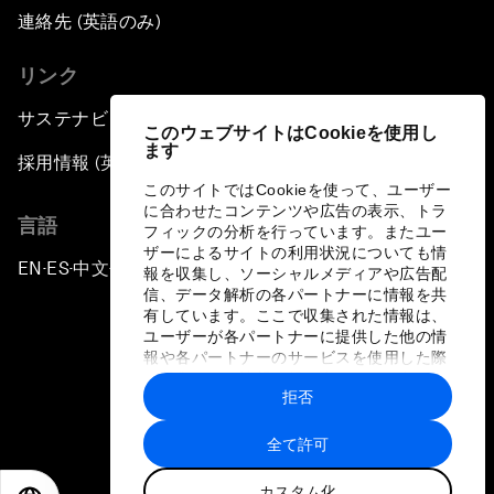
連絡先 (英語のみ)
リンク
サステナビリティへの取り組み
このウェブサイトはCookieを使用し
ます
採用情報 (英語のみ)
このサイトではCookieを使って、ユーザー
に合わせたコンテンツや広告の表示、トラ
言語
フィックの分析を行っています。またユー
ザーによるサイトの利用状況についても情
EN
ES
中文
日本語
▪
▪
▪
報を収集し、ソーシャルメディアや広告配
信、データ解析の各パートナーに情報を共
有しています。ここで収集された情報は、
ユーザーが各パートナーに提供した他の情
報や各パートナーのサービスを使用した際
に収集された情報と組み合わされ、各パー
拒否
トナーによって使用されることがありま
プライバシーポリシーと利用規約
す。
全て許可
サイトマップ
カスタム化