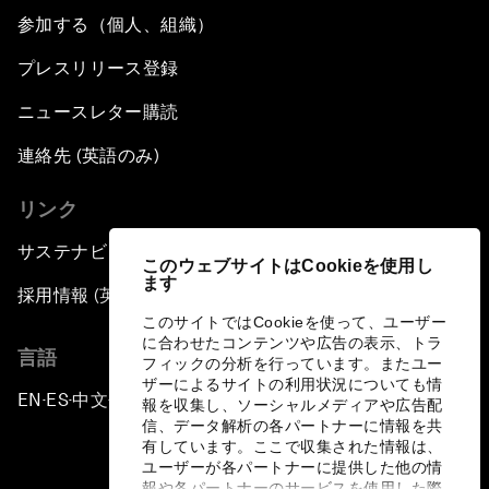
参加する（個人、組織）
プレスリリース登録
ニュースレター購読
連絡先 (英語のみ)
リンク
サステナビリティへの取り組み
このウェブサイトはCookieを使用し
ます
採用情報 (英語のみ)
このサイトではCookieを使って、ユーザー
に合わせたコンテンツや広告の表示、トラ
言語
フィックの分析を行っています。またユー
ザーによるサイトの利用状況についても情
EN
ES
中文
日本語
▪
▪
▪
報を収集し、ソーシャルメディアや広告配
信、データ解析の各パートナーに情報を共
有しています。ここで収集された情報は、
ユーザーが各パートナーに提供した他の情
報や各パートナーのサービスを使用した際