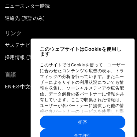
ニュースレター購読
連絡先 (英語のみ)
リンク
サステナビリティへの取り組み
このウェブサイトはCookieを使用し
ます
採用情報 (英語のみ)
このサイトではCookieを使って、ユーザー
に合わせたコンテンツや広告の表示、トラ
言語
フィックの分析を行っています。またユー
ザーによるサイトの利用状況についても情
EN
ES
中文
日本語
▪
▪
▪
報を収集し、ソーシャルメディアや広告配
信、データ解析の各パートナーに情報を共
有しています。ここで収集された情報は、
ユーザーが各パートナーに提供した他の情
報や各パートナーのサービスを使用した際
に収集された情報と組み合わされ、各パー
拒否
トナーによって使用されることがありま
プライバシーポリシーと利用規約
す。
全て許可