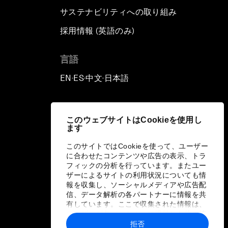
サステナビリティへの取り組み
採用情報 (英語のみ)
て
言語
EN
ES
中文
日本語
▪
▪
▪
このウェブサイトはCookieを使用し
ます
このサイトではCookieを使って、ユーザー
に合わせたコンテンツや広告の表示、トラ
フィックの分析を行っています。またユー
ザーによるサイトの利用状況についても情
報を収集し、ソーシャルメディアや広告配
信、データ解析の各パートナーに情報を共
有しています。ここで収集された情報は、
ユーザーが各パートナーに提供した他の情
報や各パートナーのサービスを使用した際
拒否