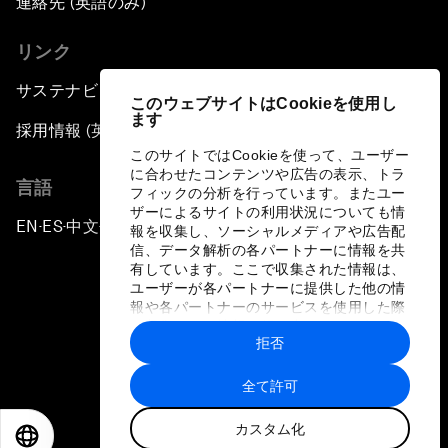
連絡先 (英語のみ)
リンク
サステナビリティへの取り組み
このウェブサイトはCookieを使用し
ます
採用情報 (英語のみ)
このサイトではCookieを使って、ユーザー
に合わせたコンテンツや広告の表示、トラ
言語
フィックの分析を行っています。またユー
ザーによるサイトの利用状況についても情
EN
ES
中文
日本語
▪
▪
▪
報を収集し、ソーシャルメディアや広告配
信、データ解析の各パートナーに情報を共
有しています。ここで収集された情報は、
ユーザーが各パートナーに提供した他の情
報や各パートナーのサービスを使用した際
に収集された情報と組み合わされ、各パー
拒否
トナーによって使用されることがありま
プライバシーポリシーと利用規約
す。
全て許可
サイトマップ
カスタム化
©
2026
世界経済フォーラム
EN
ES
中文
日本語