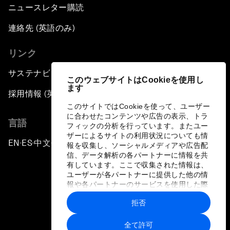
ニュースレター購読
連絡先 (英語のみ)
リンク
サステナビリティへの取り組み
このウェブサイトはCookieを使用し
ます
採用情報 (英語のみ)
このサイトではCookieを使って、ユーザー
に合わせたコンテンツや広告の表示、トラ
言語
フィックの分析を行っています。またユー
ザーによるサイトの利用状況についても情
EN
ES
中文
日本語
▪
▪
▪
報を収集し、ソーシャルメディアや広告配
信、データ解析の各パートナーに情報を共
有しています。ここで収集された情報は、
ユーザーが各パートナーに提供した他の情
報や各パートナーのサービスを使用した際
に収集された情報と組み合わされ、各パー
拒否
トナーによって使用されることがありま
プライバシーポリシーと利用規約
す。
全て許可