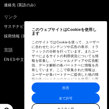
連絡先 (英語のみ)
リンク
サステナビリティへの取り組み
このウェブサイトはCookieを使用し
ます
採用情報 (英語のみ)
このサイトではCookieを使って、ユーザー
に合わせたコンテンツや広告の表示、トラ
言語
フィックの分析を行っています。またユー
ザーによるサイトの利用状況についても情
EN
ES
中文
日本語
▪
▪
▪
報を収集し、ソーシャルメディアや広告配
信、データ解析の各パートナーに情報を共
有しています。ここで収集された情報は、
ユーザーが各パートナーに提供した他の情
報や各パートナーのサービスを使用した際
に収集された情報と組み合わされ、各パー
拒否
トナーによって使用されることがありま
プライバシーポリシーと利用規約
す。
全て許可
サイトマップ
カスタム化