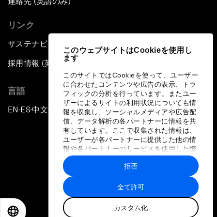
連絡先 (英語のみ)
リンク
サステナビリティへの取り組み
このウェブサイトはCookieを使用し
ます
採用情報 (英語のみ)
このサイトではCookieを使って、ユーザー
に合わせたコンテンツや広告の表示、トラ
言語
フィックの分析を行っています。またユー
ザーによるサイトの利用状況についても情
EN
ES
中文
日本語
▪
▪
▪
報を収集し、ソーシャルメディアや広告配
信、データ解析の各パートナーに情報を共
有しています。ここで収集された情報は、
ユーザーが各パートナーに提供した他の情
報や各パートナーのサービスを使用した際
に収集された情報と組み合わされ、各パー
拒否
トナーによって使用されることがありま
プライバシーポリシーと利用規約
す。
全て許可
サイトマップ
カスタム化
©
2026
世界経済フォーラム
EN
ES
中文
日本語