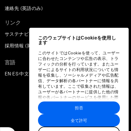
連絡先 (英語のみ)
リンク
サステナビリティへの取り組み
このウェブサイトはCookieを使用し
ます
採用情報 (英語のみ)
このサイトではCookieを使って、ユーザー
に合わせたコンテンツや広告の表示、トラ
言語
フィックの分析を行っています。またユー
ザーによるサイトの利用状況についても情
EN
ES
中文
日本語
▪
▪
▪
報を収集し、ソーシャルメディアや広告配
信、データ解析の各パートナーに情報を共
有しています。ここで収集された情報は、
ユーザーが各パートナーに提供した他の情
報や各パートナーのサービスを使用した際
に収集された情報と組み合わされ、各パー
拒否
トナーによって使用されることがありま
プライバシーポリシーと利用規約
す。
全て許可
サイトマップ