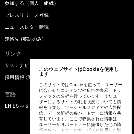
参加する（個人、組織）
プレスリリース登録
ニュースレター購読
連絡先 (英語のみ)
リンク
サステナビリティへの取り組み
このウェブサイトはCookieを使用し
ます
採用情報 (英語のみ)
このサイトではCookieを使って、ユーザー
に合わせたコンテンツや広告の表示、トラ
言語
フィックの分析を行っています。またユー
ザーによるサイトの利用状況についても情
EN
ES
中文
日本語
▪
▪
▪
報を収集し、ソーシャルメディアや広告配
信、データ解析の各パートナーに情報を共
有しています。ここで収集された情報は、
ユーザーが各パートナーに提供した他の情
報や各パートナーのサービスを使用した際