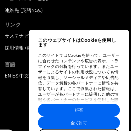
連絡先 (英語のみ)
リンク
サステナビリティへの取り組み
このウェブサイトはCookieを使用し
ます
採用情報 (英語のみ)
このサイトではCookieを使って、ユーザー
に合わせたコンテンツや広告の表示、トラ
言語
フィックの分析を行っています。またユー
ザーによるサイトの利用状況についても情
EN
ES
中文
日本語
▪
▪
▪
報を収集し、ソーシャルメディアや広告配
信、データ解析の各パートナーに情報を共
有しています。ここで収集された情報は、
ユーザーが各パートナーに提供した他の情
報や各パートナーのサービスを使用した際
に収集された情報と組み合わされ、各パー
拒否
トナーによって使用されることがありま
プライバシーポリシーと利用規約
す。
全て許可
サイトマップ