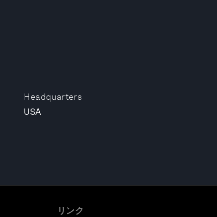
Headquarters
USA
リンク