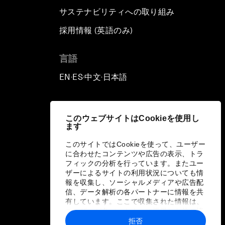
サステナビリティへの取り組み
採用情報 (英語のみ)
て
言語
EN
ES
中文
日本語
▪
▪
▪
このウェブサイトはCookieを使用し
ます
このサイトではCookieを使って、ユーザー
に合わせたコンテンツや広告の表示、トラ
フィックの分析を行っています。またユー
ザーによるサイトの利用状況についても情
報を収集し、ソーシャルメディアや広告配
信、データ解析の各パートナーに情報を共
有しています。ここで収集された情報は、
ユーザーが各パートナーに提供した他の情
報や各パートナーのサービスを使用した際
拒否