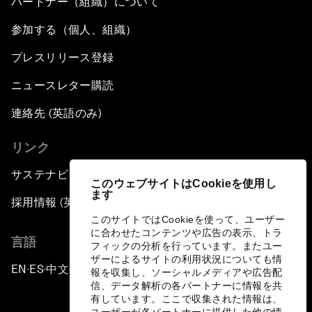
パートナー（組織）について
参加する（個人、組織）
プレスリリース登録
ニュースレター購読
連絡先 (英語のみ)
リンク
サステナビリティへの取り組み
このウェブサイトはCookieを使用し
ます
採用情報 (英語のみ)
このサイトではCookieを使って、ユーザー
に合わせたコンテンツや広告の表示、トラ
言語
フィックの分析を行っています。またユー
ザーによるサイトの利用状況についても情
EN
ES
中文
日本語
▪
▪
▪
報を収集し、ソーシャルメディアや広告配
信、データ解析の各パートナーに情報を共
有しています。ここで収集された情報は、